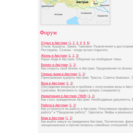
Форум
Отдых в Австрии
(
1
,
2
,
3
,
4
,
5
,
6
)
Отели. Курорты. Замки. Таможня. Развлечения и достоприм
Рестораны. Сезоны - когда лучше отдыхать.
Жизнь в Австрии
(
1
,
2
,
3
)
Наши люди в Австрии. Общение на свободные темы.
Бизнес в Австрии
(
1
,
2
)
Как открыть свой бизнес в Австрии. Предложения по бизнес
Горные лыжи в Австрии
(
1
,
2
)
Горнолыжные курорты Австрии. Трассы. Советы бывалых. Э
Виза в Австрию
(
1
,
2
)
Обсуждения вопросов и проблем с получением визы в Авст
Сраховка. Возможность задать вопрос специалисту.
Иммиграция в Австрию, ПМЖ
(
1
,
2
)
Как стать гражданином Австрии. Необходимые документы. В
Работа в Австрии
(
1
,
2
)
Как устроиться на работу в Австрию. Популярные професс
работу" и "Предлагаю работу". Зарплаты. Мифы и реальност
Брак в Австрии
(
1
,
2
)
Как выйти замуж за гражданина Австрии. Технические, фин
эмоциональные и прочие вопросы семейных отношений. Со