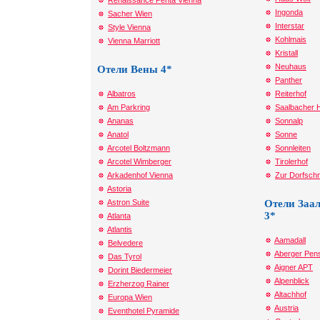
Renaissance Penta Vienna
Ingonda
Sacher Wien
Interstar
Style Vienna
Kohlmais
Vienna Marriott
Kristall
Neuhaus
Отели Вены 4*
Panther
Albatros
Reiterhof
Am Parkring
Saalbacher 
Ananas
Sonnalp
Anatol
Sonne
Arcotel Boltzmann
Sonnleiten
Arcotel Wimberger
Tirolerhof
Arkadenhof Vienna
Zur Dorfsch
Astoria
Astron Suite
Отели Заа
3*
Atlanta
Atlantis
Aamadall
Belvedere
Aberger Pen
Das Tyrol
Aigner APT
Dorint Biedermeier
Alpenblick
Erzherzog Rainer
Altachhof
Europa Wien
Austria
Eventhotel Pyramide