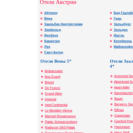
Отели Австрии
Абтенау
Бад Гаштай
Вена
Грац
Заальбах-Хинтерглемм
Зальцбург
Зеефельд
Зельден
Инсбрук
Ишгль
Каринтия
Китцбюэль
Лех
Майерхофе
Сант-Антон
Отели Вены 5*
Отели Заа
4*
Ambassador
Activhotel N
Ana Grand
Alpenhotel S
Bristol
Apart Adler
De France
Barenbacher
Grand Wien
Bauer
Imperial
Bergerrs Spo
InterContinental
Ellmau
Le Meridien Vienna
Gappmaier
Marriott Renaissance
Gasthof Pos
Palais Schwarzenberg
Hasenauer
Radisson SAS Palais
Haus Wolf