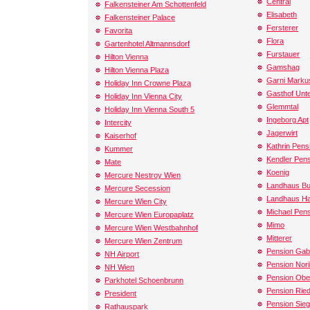
Central
Falkensteiner Am Schottenfeld
Elisabeth
Falkensteiner Palace
Fersterer
Favorita
Flora
Gartenhotel Altmannsdorf
Furstauer
Hilton Vienna
Gamshag
Hilton Vienna Plaza
Garni Marku
Holiday Inn Crowne Plaza
Gasthof Unte
Holiday Inn Vienna City
Glemmtal
Holiday Inn Vienna South 5
Ingeborg Apt
Intercity
Jagerwirt
Kaiserhof
Kathrin Pens
Kummer
Kendler Pen
Mate
Koenig
Mercure Nestroy Wien
Landhaus Bu
Mercure Secession
Landhaus H
Mercure Wien City
Michael Pen
Mercure Wien Europaplatz
Mimo
Mercure Wien Westbahnhof
Mitterer
Mercure Wien Zentrum
Pension Gab
NH Airport
Pension Nor
NH Wien
Pension Obe
Parkhotel Schoenbrunn
Pension Ried
President
Pension Sie
Rathauspark