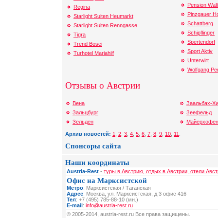
Pension Wall
Regina
Pinzgauer H
Starlight Suiten Heumarkt
Schattberg
Starlight Suiten Renngasse
Schipflinger
Tigra
Spertendorf
Trend Bosei
Sport Aktiv
Turhotel Mariahilf
Unterwirt
Wolfgang Pe
Отзывы о Австрии
Вена
Заальбах-Х
Зальцбург
Зеефельд
Зельден
Майерхофе
Архив новостей:
1
,
2
,
3
,
4
,
5
,
6
,
7
,
8
,
9
,
10
,
11
.
Спонсоры сайта
Наши координаты
Austria-Rest
-
туры в Австрию, отдых в Австрии, отели Авст
Офис на Марксистской
Метро
: Марксистская / Таганская
Адрес
: Москва, ул. Марксистская, д 3 офис 416
Тел
: +7 (495) 785-88-10 (мн.)
E-mail
:
info@austria-rest.ru
© 2005-2014, austria-rest.ru Все права защищены.