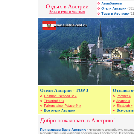
Авиабилеты
Отдых в Австрии
Отели Австрии
(351
Визы и туры в Австрию
Туры в Австрию
(21
Отели Австрии - TOP 3
Отзывы о
Gasthof Eisenbad 3* »
Panther »
Tirolerhof 4* »
Ananas »
Falkensteiner Palace 4* »
Elisabeth »
Все отели Австрии
Все отзыв
Добро пожаловать в Австрию!
Приглашаем Вас в Австрию
- чудесную альпийскую страну
могущественной империи всесильных Габсбургов. В соврем