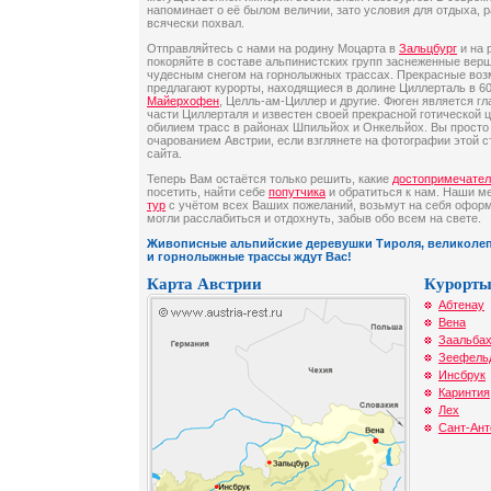
напоминает о её былом величии, зато условия для отдыха, 
всячески похвал.
Отправляйтесь с нами на родину Моцарта в
Зальцбург
и на 
покоряйте в составе альпинистских групп заснеженные вер
чудесным снегом на горнолыжных трассах. Прекрасные воз
предлагают курорты, находящиеся в долине Циллерталь в 60
Майерхофен
, Целль-ам-Циллер и другие. Фюген является г
части Циллерталя и известен своей прекрасной готической
обилием трасс в районах Шпильйох и Онкельйох. Вы просто
очарованием Австрии, если взглянете на фотографии этой 
сайта.
Теперь Вам остаётся только решить, какие
достопримечател
посетить, найти себе
попутчика
и обратиться к нам. Наши м
тур
с учётом всех Ваших пожеланий, возьмут на себя офор
могли расслабиться и отдохнуть, забыв обо всем на свете.
Живописные альпийские деревушки Тироля, великоле
и горнолыжные трассы ждут Вас!
Карта Австрии
Курорты
Абтенау
Вена
Заальба
Зеефель
Инсбрук
Каринтия
Лех
Сант-Ант